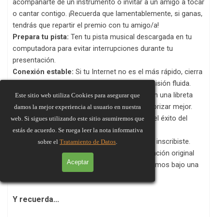
acompañarte de un instrumento o invitar a un amigo a tocar
o cantar contigo. ¡Recuerda que lamentablemente, si ganas,
tendrás que repartir el premio con tu amigo/a!
Prepara tu pista:
Ten tu pista musical descargada en tu
computadora para evitar interrupciones durante tu
presentación.
Conexión estable:
Si tu Internet no es el más rápido, cierra
otras aplicaciones para asegurar una transmisión fluida.
Letra a mano:
Anota la letra de tu canción en una libreta
Este sitio web utiliza Cookies para asegurar que
para evitar imprevistos tecnológicos y memorizar mejor.
damos la mejor experiencia al usuario en nuestra
Puntualidad:
Tu presencia es esencial para el éxito del
web. Si sigues utilizando este sitio asumiremos que
programa, así que ¡llega a tiempo!
estás de acuerdo. Se ruega leer la nota informativa
No podrás cambiar
la canción con la que te inscribiste.
sobre el
Tratamiento de Datos
.
(Recuerda que el titular tiene que tener la canción original
Aceptar
con la debida información, puesto que operamos bajo una
licencia que nos obliga a ello.)
Y recuerda...