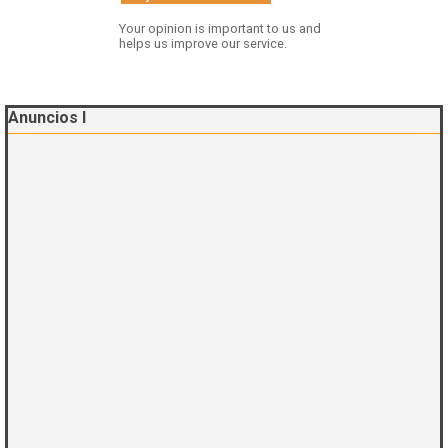
Your opinion is important to us and
helps us improve our service.
Saltar el bloque Anuncios I
Anuncios I