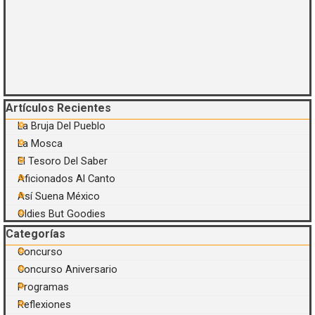
Saltar el bloque Artículos Recientes
Artículos Recientes
La Bruja Del Pueblo
La Mosca
El Tesoro Del Saber
Aficionados Al Canto
Así Suena México
Oldies But Goodies
Saltar el bloque Categorías
Categorías
Concurso
Concurso Aniversario
Programas
Reflexiones