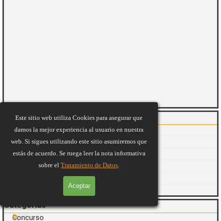
Saltar el bloque Artículos Recientes
Artículos Recientes
Este sitio web utiliza Cookies para asegurar que
La Bruja Del Pueblo
damos la mejor experiencia al usuario en nuestra
La Mosca
web. Si sigues utilizando este sitio asumiremos que
estás de acuerdo. Se ruega leer la nota informativa
El Tesoro Del Saber
sobre el
Tratamiento de Datos
.
Aficionados Al Canto
Así Suena México
Aceptar
Oldies But Goodies
Saltar el bloque Categorías
Categorías
Concurso