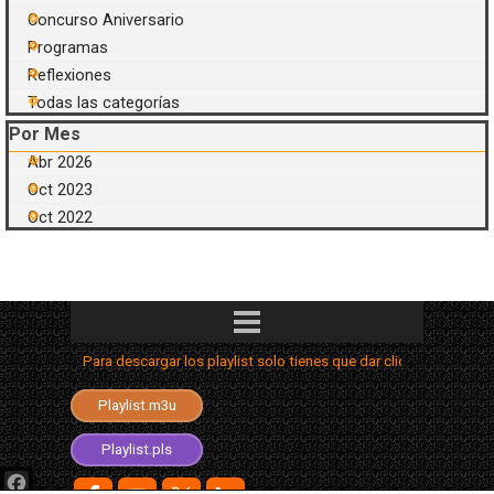
Concurso Aniversario
Programas
Reflexiones
Todas las categorías
Saltar el bloque Por Mes
Por Mes
Abr 2026
Oct 2023
Oct 2022
Saltar menú
Para descargar los playlist solo tienes que dar clic con el segun
Playlist.aimppl4
Playlist.m3u
Playlist.m3u8
Playlist.pls