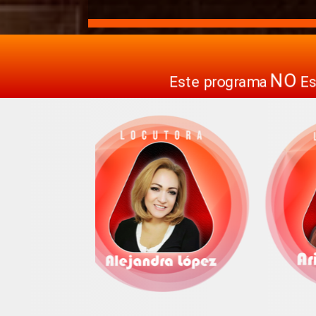
NO
Este programa
Es