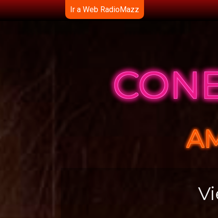
Vaya al Contenido
Ir a Web RadioMazz
CONE
AM
Vi