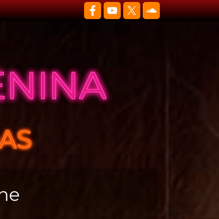
ENINA
DAS
he