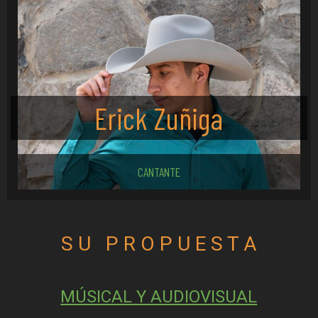
Erick Zuñiga
CANTANTE
S U   P R O P U E S T A
MÚSICAL Y AUDIOVISUAL