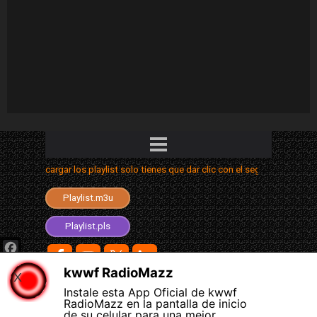
Saltar menú
escargar los playlist solo tienes que dar clic con el segundo botón y elegir
Playlist.aimppl4
Playlist.m3u
Playlist.m3u8
Playlist.pls
Facebook
kwwf RadioMazz
X
© 2026 COPYRIGHT: KWWF RADIOMAZZ.
WhatsApp
Instale esta App Oficial de kwwf
340 Morrow st., FORT BRAGG CALIFORNIA.
RadioMazz en la pantalla de inicio
Teams
TEL: +1 (707) 367 6741
de su celular para una mejor